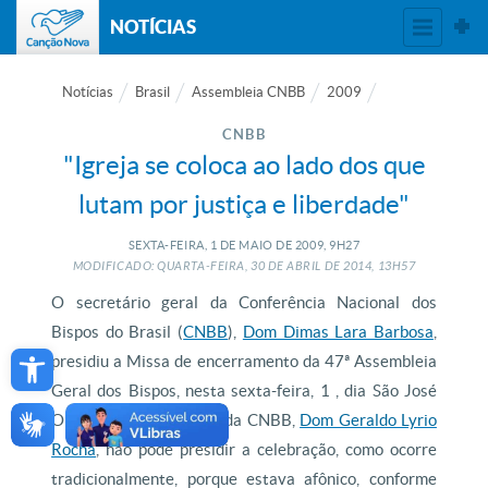
NOTÍCIAS
Notícias
Brasil
Assembleia CNBB
2009
CNBB
"Igreja se coloca ao lado dos que
lutam por justiça e liberdade"
SEXTA-FEIRA, 1
DE
MAIO
DE
2009, 9H27
MODIFICADO: QUARTA-FEIRA, 30
DE
ABRIL
DE
2014, 13H57
O secretário geral da Conferência Nacional dos
Bispos do Brasil (
CNBB
),
Dom Dimas Lara Barbosa
,
Open toolbar
presidiu a Missa de encerramento da 47ª Assembleia
Geral dos Bispos, nesta sexta-feira, 1 , dia São José
Operário. O presidente da CNBB,
Dom Geraldo Lyrio
Rocha
, não pôde presidir a celebração, como ocorre
tradicionalmente, porque estava afônico, conforme