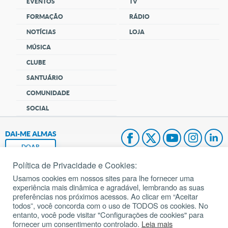
EVENTOS
TV
FORMAÇÃO
RÁDIO
NOTÍCIAS
LOJA
MÚSICA
CLUBE
SANTUÁRIO
COMUNIDADE
SOCIAL
DAI-ME ALMAS
DOAR
Política de Privacidade e Cookies:
Fundação João Paulo II
Usamos cookies em nossos sites para lhe fornecer uma
experiência mais dinâmica e agradável, lembrando as suas
Pedido de Oração
preferências nos próximos acessos. Ao clicar em “Aceitar
todos”, você concorda com o uso de TODOS os cookies. No
Mapa do site
entanto, você pode visitar "Configurações de cookies" para
fornecer um consentimento controlado.
Leia mais