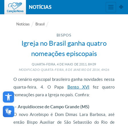
NOTÍCIAS
Notícias
Brasil
BISPOS
Igreja no Brasil ganha quatro
nomeações episcopais
QUARTA-FEIRA, 4
DE
MAIO
DE
2011, 8H39
MODIFICADO: QUARTA-FEIRA, 8
DE
JANEIRO
DE
2014, 4H26
O cenário episcopal brasileiro ganha novidades nesta
quarta-feira, 4. O Papa
Bento XVI
fez quatro
Open toolbar
nomeações para a Igreja no país. Confira:
– Arquidiocese de Campo Grande (MS)
O novo Arcebispo é Dom Dimas Lara Barbosa, até
então Bispo Auxiliar de São Sebastião do Rio de