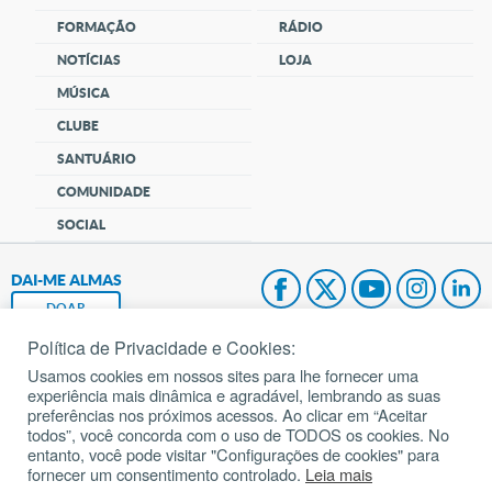
FORMAÇÃO
RÁDIO
NOTÍCIAS
LOJA
MÚSICA
CLUBE
SANTUÁRIO
COMUNIDADE
SOCIAL
DAI-ME ALMAS
DOAR
Política de Privacidade e Cookies:
Fundação João Paulo II
Usamos cookies em nossos sites para lhe fornecer uma
experiência mais dinâmica e agradável, lembrando as suas
Pedido de Oração
preferências nos próximos acessos. Ao clicar em “Aceitar
todos”, você concorda com o uso de TODOS os cookies. No
Mapa do site
entanto, você pode visitar "Configurações de cookies" para
fornecer um consentimento controlado.
Leia mais