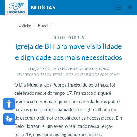
NOTÍCIAS
Notícias
Brasil
PELOS POBRES
Igreja de BH promove visibilidade
e dignidade aos mais necessitados
TERÇA-FEIRA, 19
DE
NOVEMBRO
DE
2019, 19H20
MODIFICADO: TERÇA-FEIRA, 19
DE
NOVEMBRO
DE
2019, 20H14
O Dia Mundial dos Pobres, instituído pelo Papa, foi
celebrado neste domingo, 17. Francisco diz que é
Open toolbar
preciso compreender quem são os verdadeiros pobres
para os quais somos chamados a dirigir o olhar a fim
de escutar o clamor e reconhecer as necessidades. Em
Belo Horizonte, um evento realizado nesta terça-
feira, 19, quis dar mais dignidade aos menos