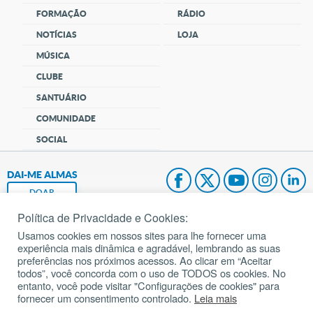
FORMAÇÃO
RÁDIO
NOTÍCIAS
LOJA
MÚSICA
CLUBE
SANTUÁRIO
COMUNIDADE
SOCIAL
DAI-ME ALMAS
DOAR
Política de Privacidade e Cookies:
Fundação João Paulo II
Usamos cookies em nossos sites para lhe fornecer uma
experiência mais dinâmica e agradável, lembrando as suas
Pedido de Oração
preferências nos próximos acessos. Ao clicar em “Aceitar
todos”, você concorda com o uso de TODOS os cookies. No
Mapa do site
entanto, você pode visitar "Configurações de cookies" para
fornecer um consentimento controlado.
Leia mais
Internacional