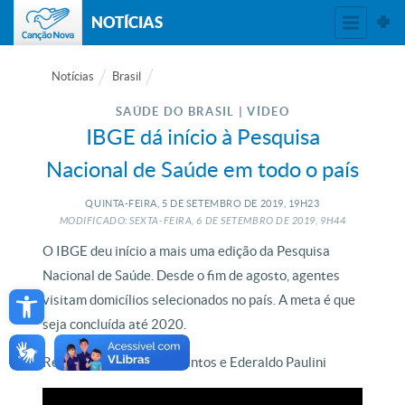
NOTÍCIAS
Notícias
Brasil
SAÚDE DO BRASIL | VÍDEO
IBGE dá início à Pesquisa
Nacional de Saúde em todo o país
QUINTA-FEIRA, 5
DE
SETEMBRO
DE
2019, 19H23
MODIFICADO: SEXTA-FEIRA, 6
DE
SETEMBRO
DE
2019, 9H44
O IBGE deu início a mais uma edição da Pesquisa
Nacional de Saúde. Desde o fim de agosto, agentes
Open toolbar
visitam domicílios selecionados no país. A meta é que
seja concluída até 2020.
Reportagem de Elaine Santos e Ederaldo Paulini