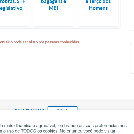
robras, STF
bagagens e
e Terço dos
legislativo
MEI
Homens
entário pode ser visto por pessoas conhecidas.
DAI-ME ALMAS
DOAR
a mais dinâmica e agradável, lembrando as suas preferências nos
om o uso de TODOS os cookies. No entanto, você pode visitar
Fundação João Paulo II
Pedido de Oração
Ma