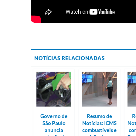
NOTÍCIAS RELACIONADAS
Governo de
Resumo de
R
São Paulo
Notícias: ICMS
Not
anuncia
combustíveis e
co