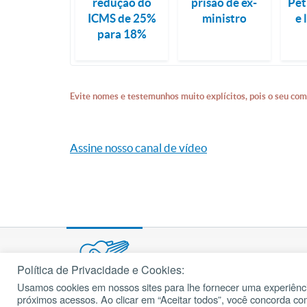
redução do
prisão de ex-
Pet
ICMS de 25%
ministro
e 
para 18%
Evite nomes e testemunhos muito explícitos, pois o seu com
Assine nosso canal de vídeo
Política de Privacidade e Cookies:
Usamos cookies em nossos sites para lhe fornecer uma experiênci
© 2002 – 2026
próximos acessos. Ao clicar em “Aceitar todos”, você concorda c
cancaonova.com