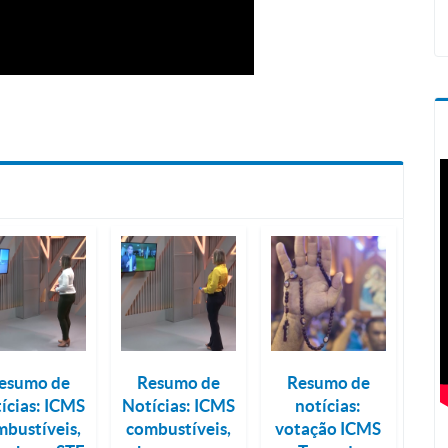
esumo de
Resumo de
Resumo de
ícias: ICMS
Notícias: ICMS
notícias:
mbustíveis,
combustíveis,
votação ICMS