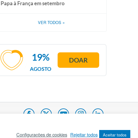
Papa à França em setembro
VER TODOS
»
19%
DOAR
AGOSTO
Configurações de cookies
Rejeitar todos
Aceitar todos
pa do site
Internacional