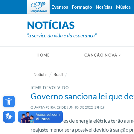
Eventos
Formação
Notícias
Música
NOTÍCIAS
"a serviço da vida e da esperança"
HOME
CANÇÃO NOVA
Notícias
Brasil
ICMS DEVOLVIDO
Open toolbar
Governo sanciona lei que de
QUARTA-FEIRA, 29
DE
JUNHO
DE
2022, 19H19
Os consumidores de energia elétrica terão aum
reajuste menor será possível devido à sanção p