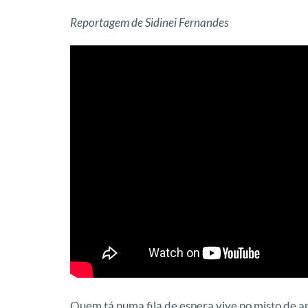
Reportagem de Sidinei Fernandes
Quem tá numa fila de espera vive no misto de a