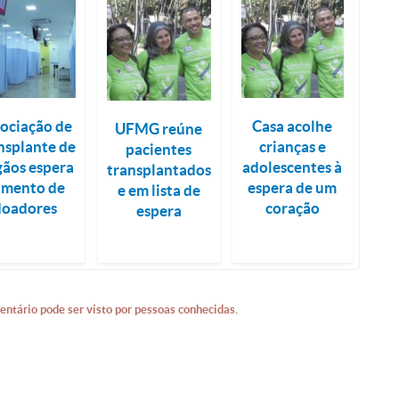
ociação de
Casa acolhe
UFMG reúne
nsplante de
crianças e
pacientes
ãos espera
adolescentes à
transplantados
umento de
espera de um
e em lista de
doadores
coração
espera
entário pode ser visto por pessoas conhecidas.