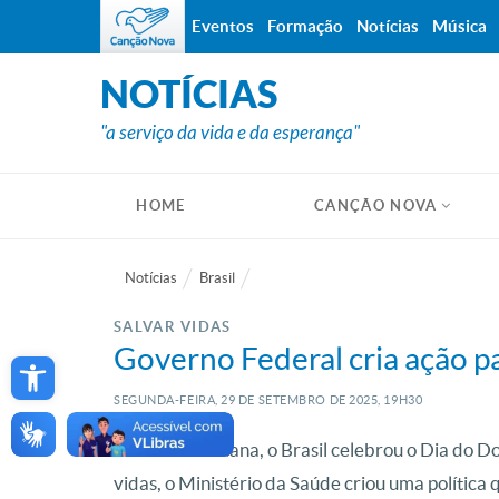
Eventos
Formação
Notícias
Música
NOTÍCIAS
"a serviço da vida e da esperança"
HOME
CANÇÃO NOVA
Notícias
Brasil
SALVAR VIDAS
Open toolbar
Governo Federal cria ação pa
SEGUNDA-FEIRA, 29
DE
SETEMBRO
DE
2025, 19H30
No fim de semana, o Brasil celebrou o Dia do D
vidas, o Ministério da Saúde criou uma política q