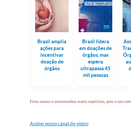
Brasil amplia
Brasil lidera
Ass
ações para
em doações de
Tra
incentivar
órgãos, mas
Órg
doação de
espera
a
órgãos
ultrapassa 45
mil pessoas
Evite nomes e testemunhos muito explícitos, pois o seu com
Assine nosso canal de vídeo