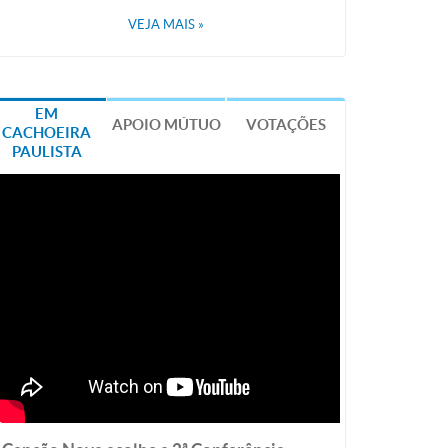
VEJA MAIS
»
EM
APOIO MÚTUO
VOTAÇÕES
CACHOEIRA
PAULISTA