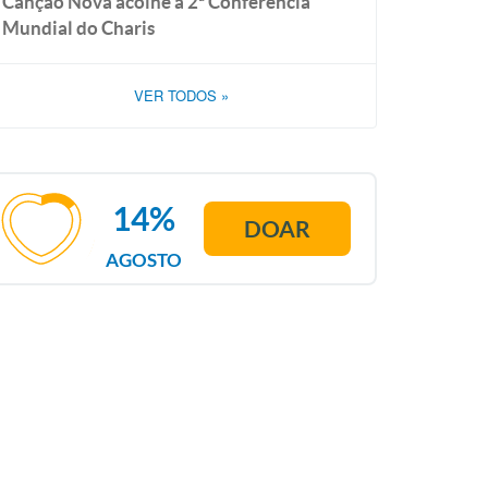
Canção Nova acolhe a 2ª Conferência
Mundial do Charis
VER TODOS
»
14%
DOAR
AGOSTO