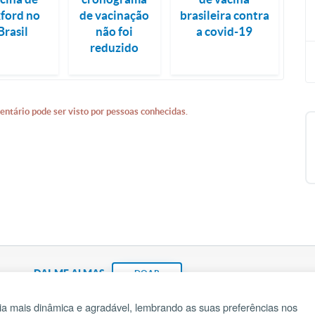
brasileira contra
ford no
de vacinação
a covid-19
Brasil
não foi
reduzido
entário pode ser visto por pessoas conhecidas.
DAI-ME ALMAS
DOAR
a mais dinâmica e agradável, lembrando as suas preferências nos