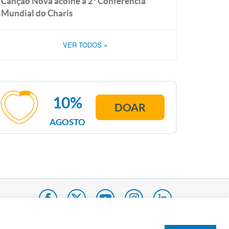
Canção Nova acolhe a 2ª Conferência
Mundial do Charis
VER TODOS
»
10%
DOAR
AGOSTO