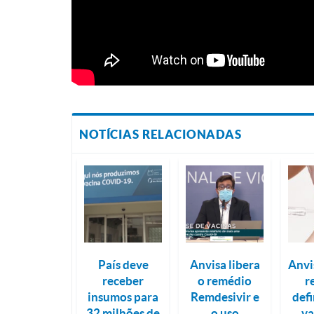
NOTÍCIAS RELACIONADAS
País deve
Anvisa libera
Anvi
receber
o remédio
r
insumos para
Remdesivir e
defi
32 milhões de
o uso
va