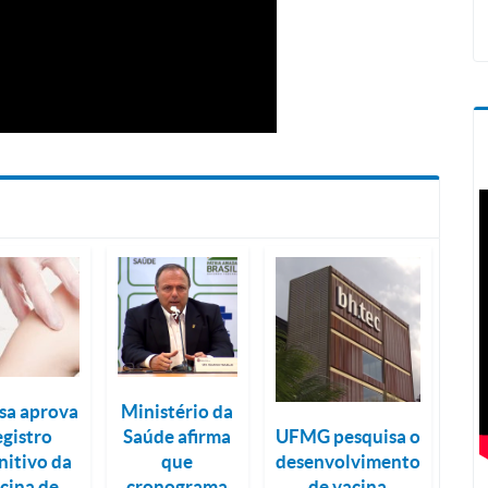
sa aprova
Ministério da
UFMG pesquisa o
egistro
Saúde afirma
desenvolvimento
nitivo da
que
de vacina
cina de
cronograma