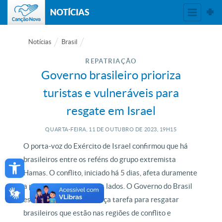
NOTÍCIAS
Notícias
Brasil
REPATRIAÇÃO
Governo brasileiro prioriza
turistas e vulneráveis para
resgate em Israel
QUARTA-FEIRA, 11
DE
OUTUBRO
DE
2023, 19H15
O porta-voz do Exército de Israel confirmou que há
Open toolbar
brasileiros entre os reféns do grupo extremista
Hamas. O conflito, iniciado há 5 dias, afeta duramente
a população civil dos dois lados.
O Governo do Brasil
está atuando em uma força tarefa para resgatar
brasileiros que estão nas regiões de conflito e