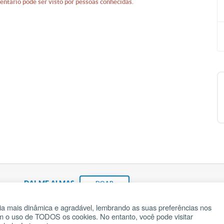
entário pode ser visto por pessoas conhecidas.
DAI-ME ALMAS
DOAR
a mais dinâmica e agradável, lembrando as suas preferências nos
om o uso de TODOS os cookies. No entanto, você pode visitar
Fundação João Paulo II
Pedido de Oração
Ma