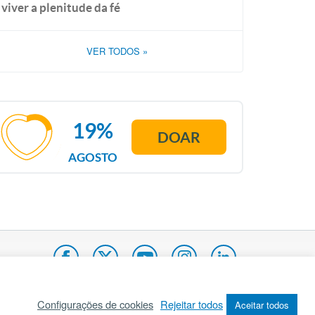
viver a plenitude da fé
VER TODOS
»
19%
DOAR
AGOSTO
Configurações de cookies
Rejeitar todos
Aceitar todos
pa do site
Internacional