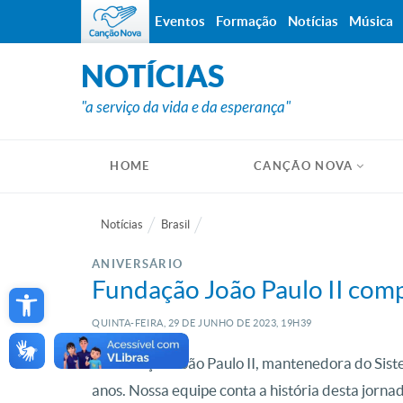
Eventos
Formação
Notícias
Música
NOTÍCIAS
"a serviço da vida e da esperança"
HOME
CANÇÃO NOVA
Notícias
Brasil
ANIVERSÁRIO
Open toolbar
Fundação João Paulo II comp
QUINTA-FEIRA, 29
DE
JUNHO
DE
2023, 19H39
A Fundação João Paulo II, mantenedora do Sis
anos. Nossa equipe conta a história desta jorn