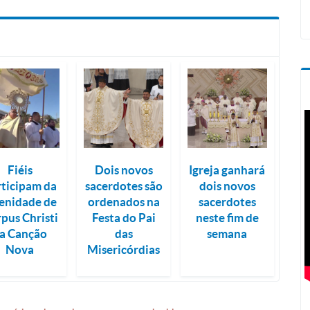
Fiéis
Dois novos
Igreja ganhará
rticipam da
sacerdotes são
dois novos
lenidade de
ordenados na
sacerdotes
pus Christi
Festa do Pai
neste fim de
a Canção
das
semana
Nova
Misericórdias