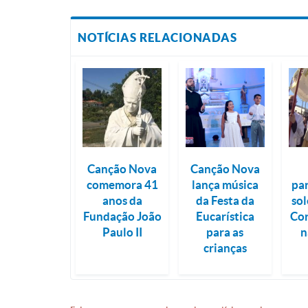
NOTÍCIAS RELACIONADAS
Canção Nova
Canção Nova
comemora 41
lança música
pa
anos da
da Festa da
so
Fundação João
Eucarística
Cor
Paulo II
para as
n
crianças