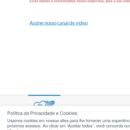
Evite nomes e testemunhos muito explícitos, pois o seu com
Assine nosso canal de vídeo
Política de Privacidade e Cookies:
Usamos cookies em nossos sites para lhe fornecer uma experiênci
© 2002 – 2026
próximos acessos. Ao clicar em “Aceitar todos”, você concorda c
cancaonova.com
Todos os direitos reservados.