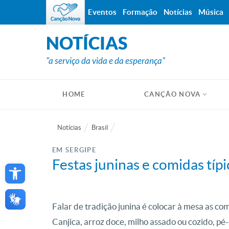
Eventos
Formação
Notícias
Música
NOTÍCIAS
"a serviço da vida e da esperança"
HOME
CANÇÃO NOVA
Notícias
Brasil
EM SERGIPE
Open toolbar
Festas juninas e comidas típi
Falar de tradição junina é colocar à mesa as co
Canjica, arroz doce, milho assado ou cozido, p