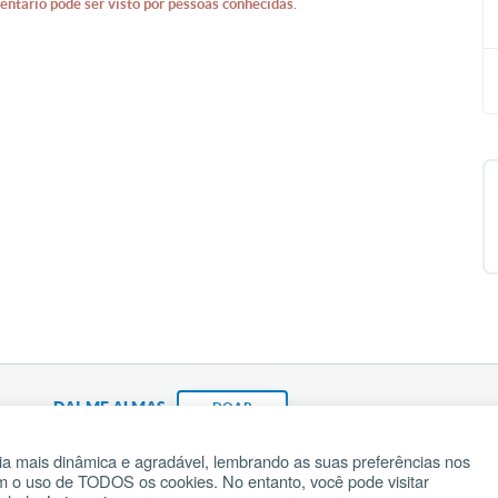
entário pode ser visto por pessoas conhecidas.
DAI-ME ALMAS
DOAR
a mais dinâmica e agradável, lembrando as suas preferências nos
om o uso de TODOS os cookies. No entanto, você pode visitar
Fundação João Paulo II
Pedido de Oração
Ma