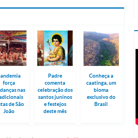
Pandemia
Padre
Conheça a
força
comenta
caatinga, um
danças nas
celebração dos
bioma
adicionais
santos juninos
exclusivo do
stas de São
e festejos
Brasil
João
deste mês