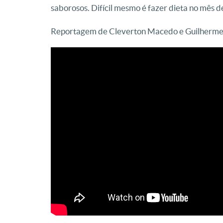
saborosos. Difícil mesmo é fazer dieta no mês d
Reportagem de Cleverton Macedo e Guilherme