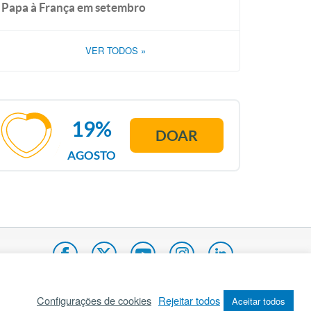
Papa à França em setembro
VER TODOS
»
19%
DOAR
AGOSTO
Configurações de cookies
Rejeitar todos
Aceitar todos
pa do site
Internacional