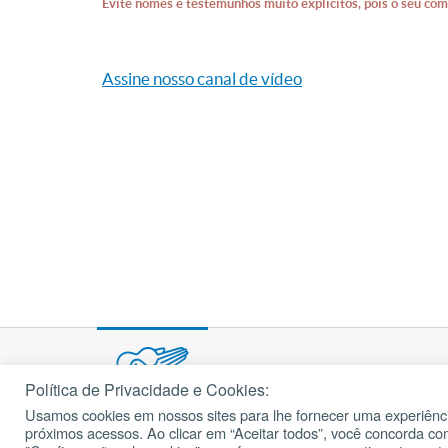
Evite nomes e testemunhos muito explícitos, pois o seu com
Assine nosso canal de vídeo
Política de Privacidade e Cookies:
Usamos cookies em nossos sites para lhe fornecer uma experiênci
© 2002 – 2026
próximos acessos. Ao clicar em “Aceitar todos”, você concorda c
cancaonova.com
Todos os direitos reservados.