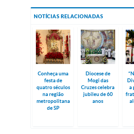
NOTÍCIAS RELACIONADAS
Conheça uma
Diocese de
“N
festa de
Mogi das
Di
quatro séculos
Cruzes celebra
a 
na região
jubileu de 60
fra
metropolitana
anos
al
de SP