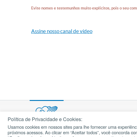
Evite nomes e testemunhos muito explícitos, pois o seu com
Assine nosso canal de vídeo
Política de Privacidade e Cookies:
Usamos cookies em nossos sites para lhe fornecer uma experiênci
© 2002 – 2026
próximos acessos. Ao clicar em “Aceitar todos”, você concorda c
cancaonova.com
Todos os direitos reservados.