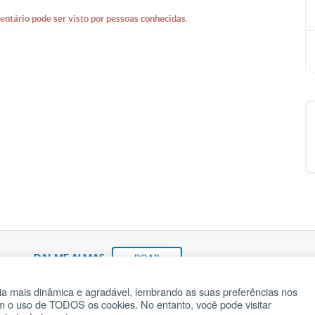
entário pode ser visto por pessoas conhecidas.
DAI-ME ALMAS
DOAR
a mais dinâmica e agradável, lembrando as suas preferências nos
om o uso de TODOS os cookies. No entanto, você pode visitar
Fundação João Paulo II
Pedido de Oração
Ma