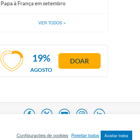
Papa à França em setembro
VER TODOS
»
19%
DOAR
AGOSTO
Configurações de cookies
Rejeitar todos
Aceitar todos
pa do site
Internacional