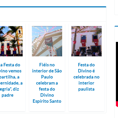
a Festa do
Fiéis no
Festa do
vino vemos
interior de São
Divino é
partilha, a
Paulo
celebrada no
ternidade, a
celebram a
interior
egria”, diz
festa do
paulista
padre
Divino
Espírito Santo