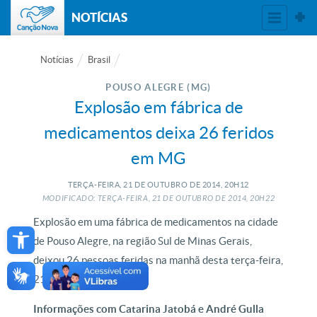
NOTÍCIAS
Notícias
Brasil
POUSO ALEGRE (MG)
Explosão em fábrica de
medicamentos deixa 26 feridos
em MG
TERÇA-FEIRA, 21
DE
OUTUBRO
DE
2014, 20H12
MODIFICADO: TERÇA-FEIRA, 21
DE
OUTUBRO
DE
2014, 20H22
Open toolbar
Explosão em uma fábrica de medicamentos na cidade
de Pouso Alegre, na região Sul de Minas Gerais,
deixou 26 pessoas feridas na manhã desta terça-feira,
21.
Informações com Catarina Jatobá e André Gulla