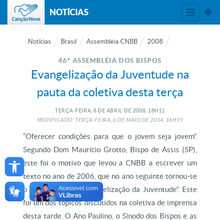
NOTÍCIAS
Notícias
Brasil
Assembleia CNBB
2008
46ª ASSEMBLÉIA DOS BISPOS
Evangelização da Juventude na
pauta da coletiva desta terça
TERÇA-FEIRA, 8
DE
ABRIL
DE
2008, 18H11
MODIFICADO: TERÇA-FEIRA, 6
DE
MAIO
DE
2014, 16H19
“Oferecer condições para que o jovem seja jovem”.
Segundo Dom Maurício Grotto, Bispo de Assis (SP),
Open toolbar
este foi o motivo que levou a CNBB a escrever um
texto no ano de 2006, que no ano seguinte tornou-se
o documento 85 “Evangelização da Juventude”. Este
foi um dos tópicos discutidos na coletiva de imprensa
desta tarde. O Ano Paulino, o Sínodo dos Bispos e as