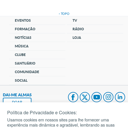
↑ TOPO
EVENTOS
TV
FORMAÇÃO
RÁDIO
NOTÍCIAS
LOJA
MÚSICA
CLUBE
SANTUÁRIO
COMUNIDADE
SOCIAL
DAI-ME ALMAS
DOAR
Política de Privacidade e Cookies:
Fundação João Paulo II
Usamos cookies em nossos sites para lhe fornecer uma
experiência mais dinâmica e agradável, lembrando as suas
Pedido de Oração