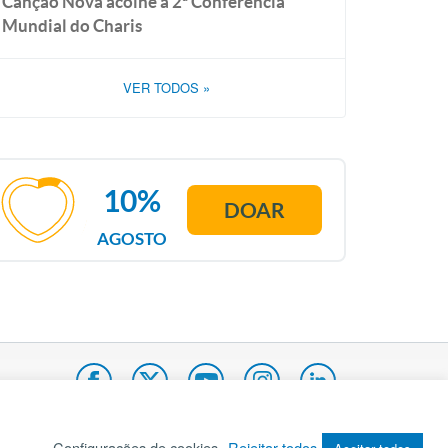
Canção Nova acolhe a 2ª Conferência
Mundial do Charis
VER TODOS
»
10%
DOAR
AGOSTO
Configurações de cookies
Rejeitar todos