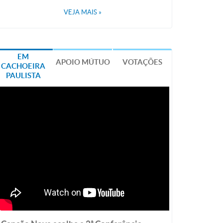
VEJA MAIS
»
EM
APOIO MÚTUO
VOTAÇÕES
CACHOEIRA
PAULISTA