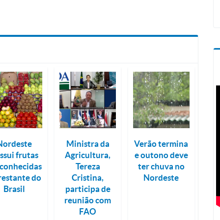
Nordeste
Ministra da
Verão termina
ssui frutas
Agricultura,
e outono deve
conhecidas
Tereza
ter chuva no
restante do
Cristina,
Nordeste
Brasil
participa de
reunião com
FAO