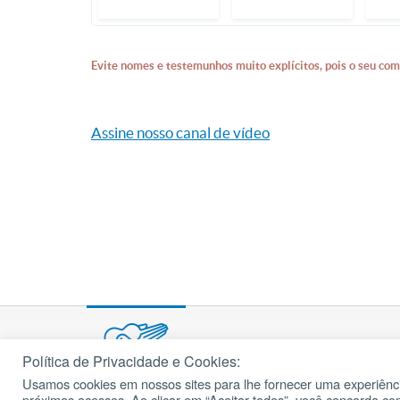
Evite nomes e testemunhos muito explícitos, pois o seu com
Assine nosso canal de vídeo
Política de Privacidade e Cookies:
Usamos cookies em nossos sites para lhe fornecer uma experiênci
© 2002 – 2026
próximos acessos. Ao clicar em “Aceitar todos”, você concorda c
cancaonova.com