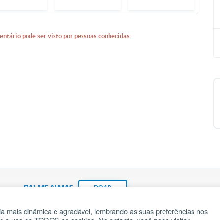
entário pode ser visto por pessoas conhecidas.
DAI-ME ALMAS
DOAR
a mais dinâmica e agradável, lembrando as suas preferências nos
om o uso de TODOS os cookies. No entanto, você pode visitar