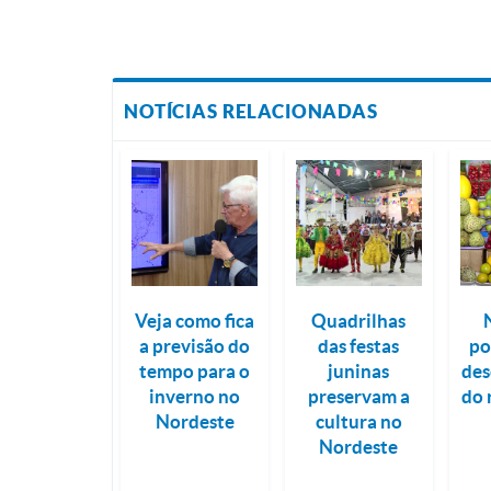
NOTÍCIAS RELACIONADAS
Veja como fica
Quadrilhas
a previsão do
das festas
po
tempo para o
juninas
des
inverno no
preservam a
do 
Nordeste
cultura no
Nordeste