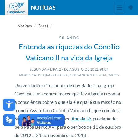
NOTÍCIAS
Notícias
Brasil
50 ANOS
Entenda as riquezas do Concílio
Vaticano II na vida da Igreja
SEGUNDA-FEIRA, 27
DE
AGOSTO
DE
2012, 9H04
MODIFICADO: QUARTA-FEIRA, 8
DE
JANEIRO
DE
2014, 16H06
Um verdadeiro "fermento de novidades" na Igreja
Católica. Um acontecimento que fez a Igreja retomar
Open toolbar
a consciência sobre o que ela é e qual é sua missão no
mundo. Assim foi o Concílio Vaticano II, que completa
50 anos de existência neste
Ano da Fé
, proclamado
pelo Papa Bento XVI para o período de 11 de outubro
de 2012 a 24 de novembro de 2013.