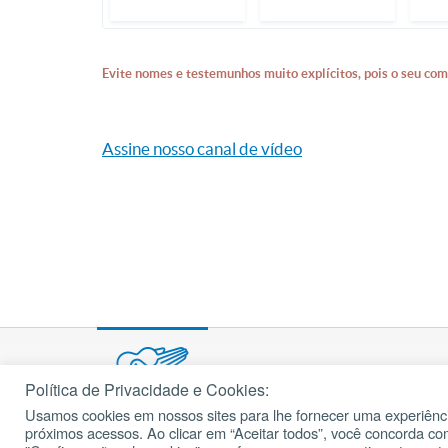
Evite nomes e testemunhos muito explícitos, pois o seu com
Assine nosso canal de vídeo
Política de Privacidade e Cookies:
Usamos cookies em nossos sites para lhe fornecer uma experiênci
© 2002 – 2026
próximos acessos. Ao clicar em “Aceitar todos”, você concorda c
cancaonova.com
Todos os direitos reservados.