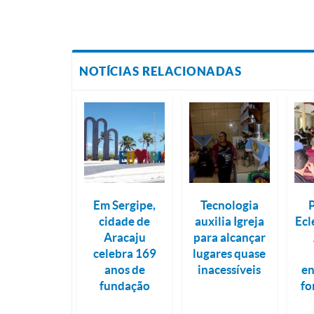
NOTÍCIAS RELACIONADAS
Em Sergipe,
Tecnologia
cidade de
auxilia Igreja
Ecl
Aracaju
para alcançar
celebra 169
lugares quase
anos de
inacessíveis
en
fundação
fo