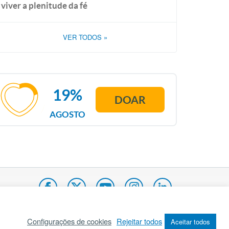
viver a plenitude da fé
VER TODOS
»
19%
DOAR
AGOSTO
Configurações de cookies
Rejeitar todos
Aceitar todos
pa do site
Internacional