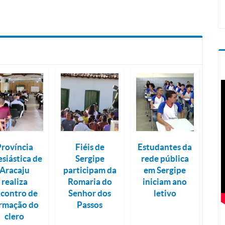
Província
Fiéis de
Estudantes da
esiástica de
Sergipe
rede pública
Aracaju
participam da
em Sergipe
realiza
Romaria do
iniciam ano
contro de
Senhor dos
letivo
rmação do
Passos
clero