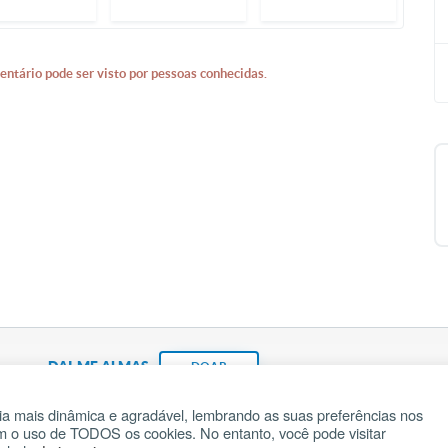
entário pode ser visto por pessoas conhecidas.
DAI-ME ALMAS
DOAR
a mais dinâmica e agradável, lembrando as suas preferências nos
om o uso de TODOS os cookies. No entanto, você pode visitar
Fundação João Paulo II
Pedido de Oração
Ma