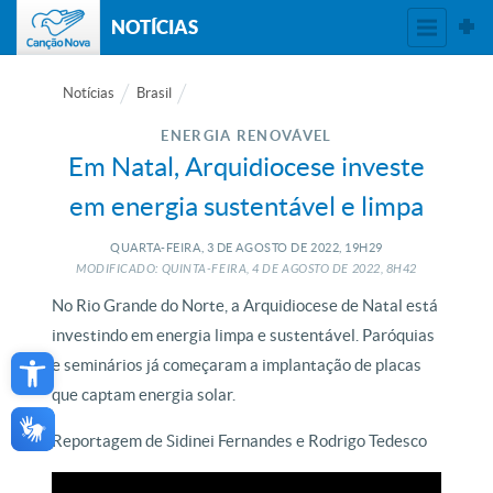
NOTÍCIAS
Notícias
Brasil
ENERGIA RENOVÁVEL
Em Natal, Arquidiocese investe
em energia sustentável e limpa
QUARTA-FEIRA, 3
DE
AGOSTO
DE
2022, 19H29
MODIFICADO: QUINTA-FEIRA, 4
DE
AGOSTO
DE
2022, 8H42
No Rio Grande do Norte, a Arquidiocese de Natal está
investindo em energia limpa e sustentável. Paróquias
Open toolbar
e seminários já começaram a implantação de placas
que captam energia solar.
Reportagem de Sidinei Fernandes e Rodrigo Tedesco