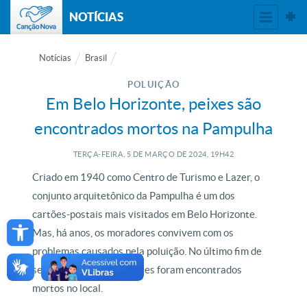
NOTÍCIAS
Notícias
Brasil
POLUIÇÃO
Em Belo Horizonte, peixes são
encontrados mortos na Pampulha
TERÇA-FEIRA, 5
DE
MARÇO
DE
2024, 19H42
Criado em 1940 como Centro de Turismo e Lazer, o
conjunto arquitetônico da Pampulha é um dos
Open toolbar
cartões-postais mais visitados em Belo Horizonte.
Mas, há anos, os moradores convivem com os
problemas causados pela poluição. No último fim de
semana, milhares de peixes foram encontrados
mortos no local.