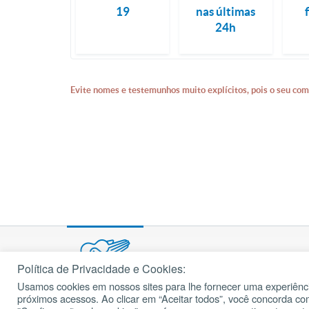
19
nas últimas
24h
Evite nomes e testemunhos muito explícitos, pois o seu com
Política de Privacidade e Cookies:
Usamos cookies em nossos sites para lhe fornecer uma experiênci
© 2002 – 2026
próximos acessos. Ao clicar em “Aceitar todos”, você concorda c
cancaonova.com
Todos os direitos reservados.