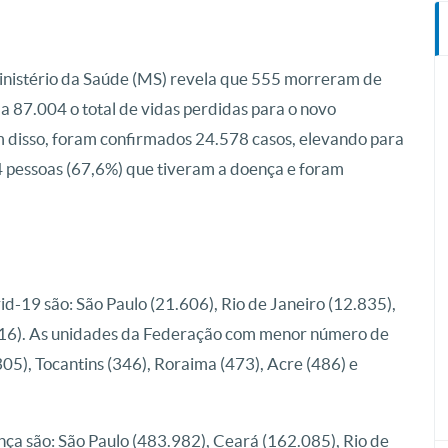
inistério da Saúde (MS) revela que 555 morreram de
 a 87.004 o total de vidas perdidas para o novo
 disso, foram confirmados 24.578 casos, elevando para
4 pessoas (67,6%) que tiveram a doença e foram
d-19 são: São Paulo (21.606), Rio de Janeiro (12.835),
716). As unidades da Federação com menor número de
05), Tocantins (346), Roraima (473), Acre (486) e
ça são: São Paulo (483.982), Ceará (162.085), Rio de