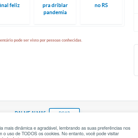
final feliz
pra driblar
no RS
pandemia
entário pode ser visto por pessoas conhecidas.
DAI-ME ALMAS
DOAR
a mais dinâmica e agradável, lembrando as suas preferências nos
om o uso de TODOS os cookies. No entanto, você pode visitar
Fundação João Paulo II
Pedido de Oração
Ma