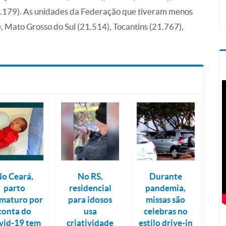
8.179). As unidades da Federação que tiveram menos
, Mato Grosso do Sul (21.514), Tocantins (21.767),
o Ceará,
No RS,
Durante
parto
residencial
pandemia,
maturo por
para idosos
missas são
conta do
usa
celebras no
vid-19 tem
criatividade
estilo drive-in