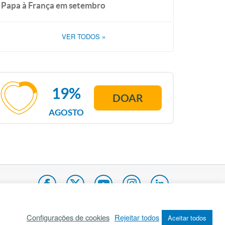
Papa à França em setembro
VER TODOS
»
19%
DOAR
AGOSTO
Configurações de cookies
Rejeitar todos
Aceitar todos
pa do site
Internacional