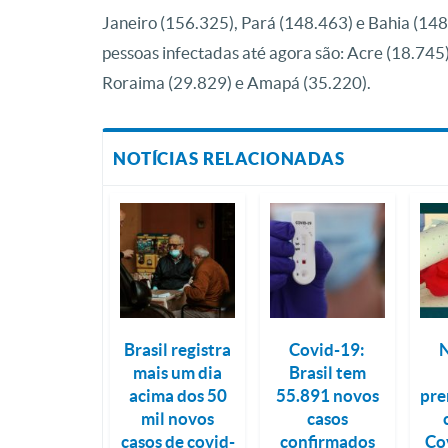
Janeiro (156.325), Pará (148.463) e Bahia (14
pessoas infectadas até agora são: Acre (18.745)
Roraima (29.829) e Amapá (35.220).
NOTÍCIAS RELACIONADAS
Brasil registra
Covid-19:
N
mais um dia
Brasil tem
acima dos 50
55.891 novos
pre
mil novos
casos
casos de covid-
confirmados
Co