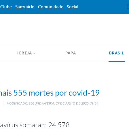
Clube
Santuário
Comunidade
Social
IGREJA
PAPA
BRASIL
 mais 555 mortes por covid-19
MODIFICADO: SEGUNDA-FEIRA, 27
DE
JULHO
DE
2020, 7H34
navírus somaram 24.578