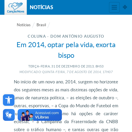
NOTÍCIAS
Notícias
Brasil
COLUNA - DOM ANTÔNIO AUGUSTO
Em 2014, optar pela vida, exorta
bispo
TERÇA-FEIRA, 31
DE
DEZEMBRO
DE
2013, 8H53
MODIFICADO: QUINTA-FEIRA, 7
DE
AGOSTO
DE
2014, 17H07
No início de um novo ano, 2014, surgem no horizonte
dos seguintes meses as mais distintas opções de vida,
Open toolbar
umas de natureza política, – as eleições de outubro –,
outras, esportivas, – a Copa do Mundo de Futebol em
junho/julho –, até mesmo há opções de caráter
eclesial, – a Campanha da Fraternidade da CNBB
sobre o tráfico humano –, e tantas outras que irão