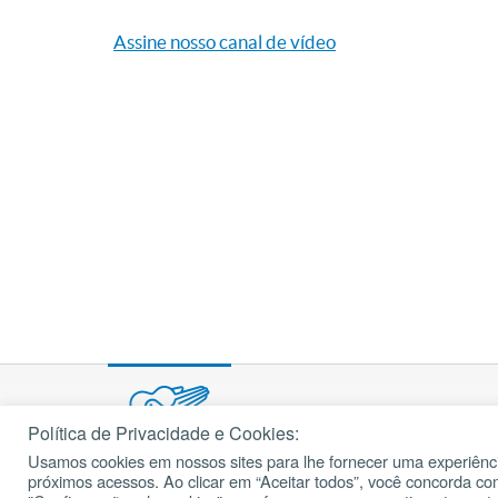
Assine nosso canal de vídeo
Política de Privacidade e Cookies:
Usamos cookies em nossos sites para lhe fornecer uma experiênci
© 2002 – 2026
próximos acessos. Ao clicar em “Aceitar todos”, você concorda c
cancaonova.com
Todos os direitos reservados.