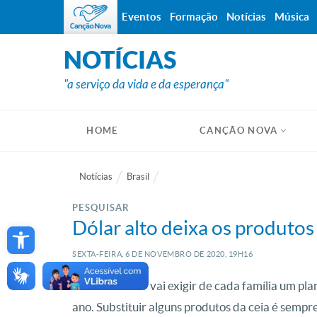
Eventos
Formação
Notícias
Música
NOTÍCIAS
"a serviço da vida e da esperança"
HOME
CANÇÃO NOVA
Notícias
Brasil
PESQUISAR
Open toolbar
Dólar alto deixa os produtos
SEXTA-FEIRA, 6
DE
NOVEMBRO
DE
2020, 19H16
A alta do dólar vai exigir de cada família um p
ano. Substituir alguns produtos da ceia é sempr