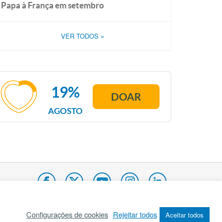
Papa à França em setembro
VER TODOS
»
19%
DOAR
AGOSTO
Configurações de cookies
Rejeitar todos
Aceitar todos
pa do site
Internacional