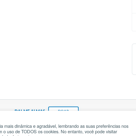
DAI-ME ALMAS
DOAR
a mais dinâmica e agradável, lembrando as suas preferências nos
om o uso de TODOS os cookies. No entanto, você pode visitar
Fundação João Paulo II
Pedido de Oração
Ma