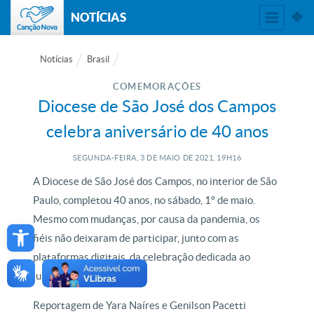
NOTÍCIAS
Notícias
Brasil
COMEMORAÇÕES
Diocese de São José dos Campos
celebra aniversário de 40 anos
SEGUNDA-FEIRA, 3
DE
MAIO
DE
2021, 19H16
A Diocese de São José dos Campos, no interior de São
Paulo, completou 40 anos, no sábado, 1º de maio.
Open toolbar
Mesmo com mudanças, por causa da pandemia, os
fiéis não deixaram de participar, junto com as
plataformas digitais, da celebração dedicada ao
jubileu da Diocese.
Reportagem de Yara Naíres e Genilson Pacetti