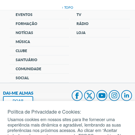
↑ TOPO
EVENTOS
TV
FORMAÇÃO
RÁDIO
NOTÍCIAS
LOJA
MÚSICA
CLUBE
SANTUÁRIO
COMUNIDADE
SOCIAL
DAI-ME ALMAS
DOAR
Política de Privacidade e Cookies:
Fundação João Paulo II
Usamos cookies em nossos sites para lhe fornecer uma
experiência mais dinâmica e agradável, lembrando as suas
Pedido de Oração
preferências nos próximos acessos. Ao clicar em “Aceitar