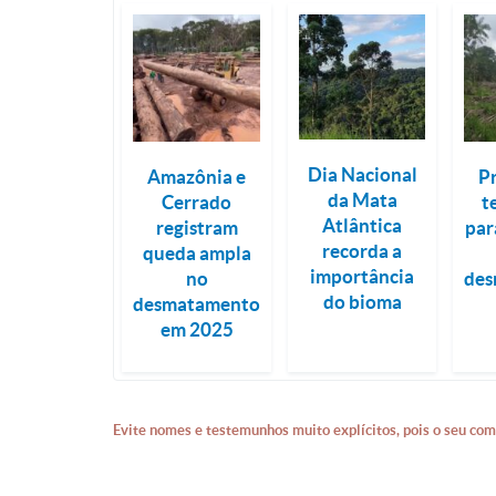
Dia Nacional
Amazônia e
P
da Mata
Cerrado
t
Atlântica
registram
par
recorda a
queda ampla
importância
no
des
do bioma
desmatamento
em 2025
Evite nomes e testemunhos muito explícitos, pois o seu com