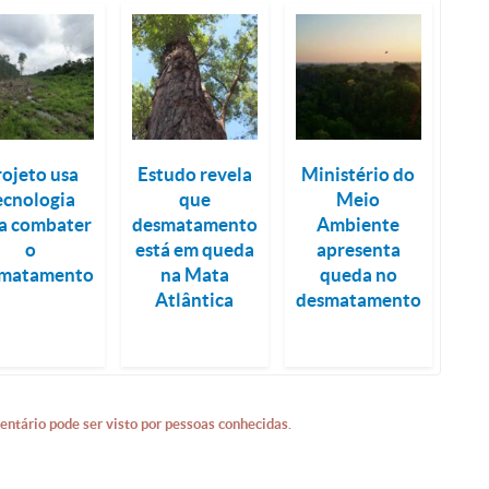
rojeto usa
Estudo revela
Ministério do
ecnologia
que
Meio
a combater
desmatamento
Ambiente
o
está em queda
apresenta
matamento
na Mata
queda no
Atlântica
desmatamento
entário pode ser visto por pessoas conhecidas.