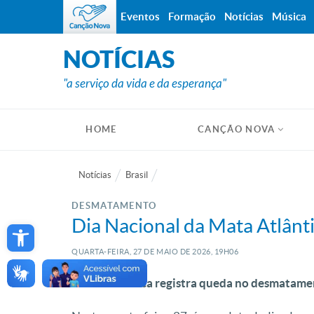
Eventos
Formação
Notícias
Música
NOTÍCIAS
"a serviço da vida e da esperança"
HOME
CANÇÃO NOVA
Notícias
Brasil
DESMATAMENTO
Open toolbar
Dia Nacional da Mata Atlân
QUARTA-FEIRA, 27
DE
MAIO
DE
2026, 19H06
Mata Atlântica registra queda no desmatame