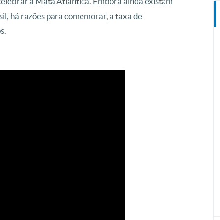
celebrar a Mata Atlântica. Embora ainda existam
il, há razões para comemorar, a taxa de
s.