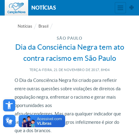
NOTÍCIAS
Notícias
Brasil
SÃO PAULO
Dia da Consciência Negra tem ato
contra racismo em São Paulo
TERÇA-FEIRA, 21
DE
NOVEMBRO
DE
2017, 8H04
O Dia da Consciência Negra foi criado para refletir
entre outras questões sobre violações de direitos da
Open toolbar
população negra, enfrentar o racismo e gerar mais
oportunidades aos
afro-descendentes. Mas para qualquer indicador que
se olhe, a situação dos negros infelizmente é pior do
que a dos brancos.