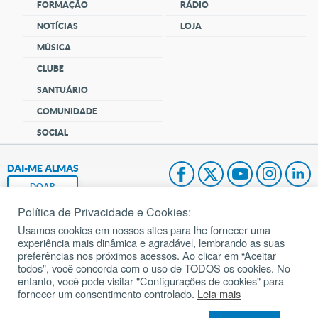
FORMAÇÃO
RÁDIO
NOTÍCIAS
LOJA
MÚSICA
CLUBE
SANTUÁRIO
COMUNIDADE
SOCIAL
DAI-ME ALMAS
DOAR
Política de Privacidade e Cookies:
Fundação João Paulo II
Usamos cookies em nossos sites para lhe fornecer uma
experiência mais dinâmica e agradável, lembrando as suas
Pedido de Oração
preferências nos próximos acessos. Ao clicar em “Aceitar
todos”, você concorda com o uso de TODOS os cookies. No
Mapa do site
entanto, você pode visitar "Configurações de cookies" para
fornecer um consentimento controlado.
Leia mais
Internacional