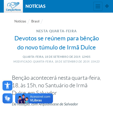
NOTÍCIAS
Notícias
Brasil
NESTA QUARTA-FEIRA
Devotos se reúnem para bênção
do novo túmulo de Irmã Dulce
QUARTA-FEIRA, 18
DE
SETEMBRO
DE
2019, 12H05
MODIFICADO: QUARTA-FEIRA, 18
DE
SETEMBRO
DE
2019, 15H23
Benção acontecerá nesta quarta-feira,
Open toolbar
18, às 15h, no Santuário de Irmã
Dulce, em Salvador
Da redação, com Arquidiocese de Salvador