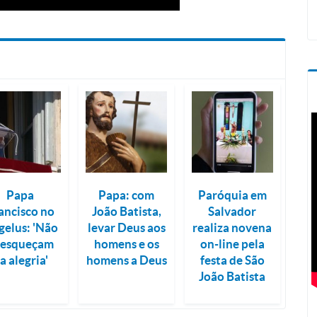
Papa
Papa: com
Paróquia em
ancisco no
João Batista,
Salvador
gelus: 'Não
levar Deus aos
realiza novena
 esqueçam
homens e os
on-line pela
a alegria'
homens a Deus
festa de São
João Batista