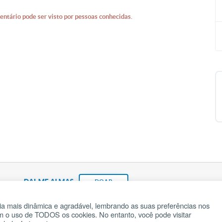
entário pode ser visto por pessoas conhecidas.
DAI-ME ALMAS
DOAR
a mais dinâmica e agradável, lembrando as suas preferências nos
om o uso de TODOS os cookies. No entanto, você pode visitar
Fundação João Paulo II
Pedido de Oração
Ma