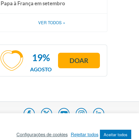
Papa à França em setembro
VER TODOS
»
19%
DOAR
AGOSTO
Configurações de cookies
Rejeitar todos
Aceitar todos
pa do site
Internacional