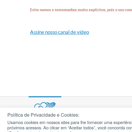
Evite nomes e testemunhos muito explícitos, pois o seu com
Assine nosso canal de vídeo
Política de Privacidade e Cookies:
Usamos cookies em nossos sites para lhe fornecer uma experiênci
© 2002 – 2026
próximos acessos. Ao clicar em “Aceitar todos”, você concorda c
cancaonova.com
Todos os direitos reservados.