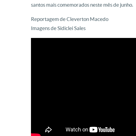
santos mais comemorados neste mês de junho.
Reportagem de Cleverton Macedo
Imagens de Sidiclei Sales