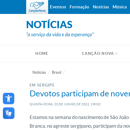
Eventos
Formação
Notícias
Música
NOTÍCIAS
"a serviço da vida e da esperança"
HOME
CANÇÃO NOVA
Notícias
Brasil
EM SERGIPE
Open toolbar
Devotos participam de noven
QUINTA-FEIRA, 23
DE
JUNHO
DE
2022, 19H52
Estamos na semana do nascimento de São João B
Branca, no agreste sergipano, participam da no