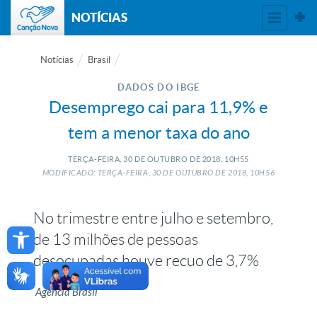
NOTÍCIAS
Notícias
Brasil
DADOS DO IBGE
Desemprego cai para 11,9% e
tem a menor taxa do ano
TERÇA-FEIRA, 30
DE
OUTUBRO
DE
2018, 10H55
MODIFICADO: TERÇA-FEIRA, 30
DE
OUTUBRO
DE
2018, 10H56
No trimestre entre julho e setembro,
Open toolbar
de 13 milhões de pessoas
desocupadas houve recuo de 3,7%
Agência Brasil