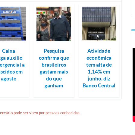
Caixa
Pesquisa
Atividade
ga auxílio
confirma que
econômica
ergencial a
brasileiros
tem alta de
scidos em
gastam mais
1,14% em
agosto
do que
junho, diz
ganham
Banco Central
entário pode ser visto por pessoas conhecidas.