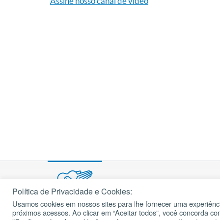
Assine nosso canal de vídeo
Política de Privacidade e Cookies:
Usamos cookies em nossos sites para lhe fornecer uma experiênci
© 2002 – 2026
próximos acessos. Ao clicar em “Aceitar todos”, você concorda c
cancaonova.com
Todos os direitos reservados.