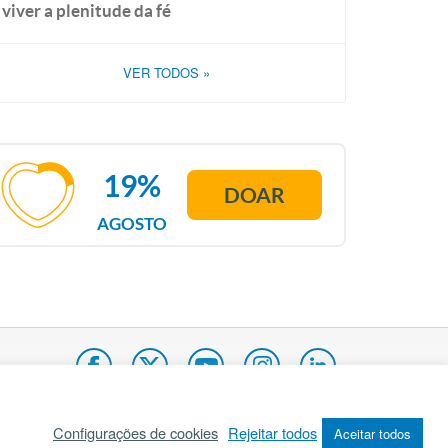
viver a plenitude da fé
VER TODOS
»
19%
DOAR
AGOSTO
Configurações de cookies
Rejeitar todos
Aceitar todos
pa do site
Internacional