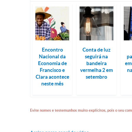
Encontro
Conta de luz
Nacional da
seguirá na
pa
Economia de
bandeira
em
Francisco e
vermelha 2 em
na
Clara acontece
setembro
neste mês
Evite nomes e testemunhos muito explícitos, pois o seu com