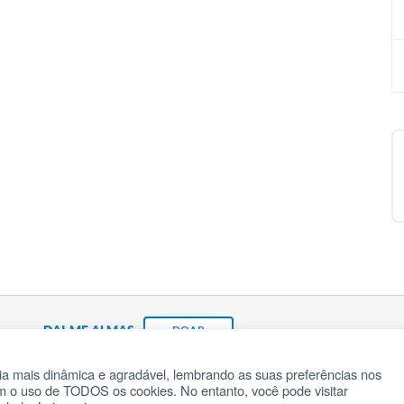
DAI-ME ALMAS
DOAR
a mais dinâmica e agradável, lembrando as suas preferências nos
om o uso de TODOS os cookies. No entanto, você pode visitar
Fundação João Paulo II
Pedido de Oração
Ma