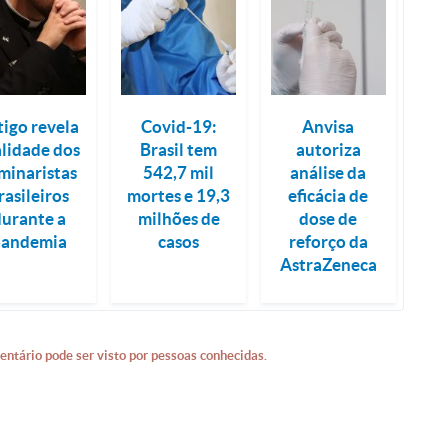
tigo revela
Covid-19:
Anvisa
alidade dos
Brasil tem
autoriza
minaristas
542,7 mil
análise da
rasileiros
mortes e 19,3
eficácia de
durante a
milhões de
dose de
pandemia
casos
reforço da
AstraZeneca
entário pode ser visto por pessoas conhecidas.