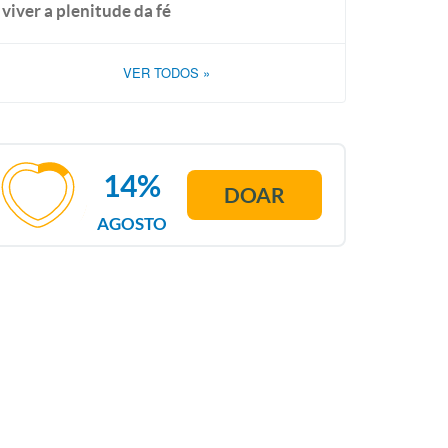
viver a plenitude da fé
VER TODOS
»
14%
DOAR
AGOSTO