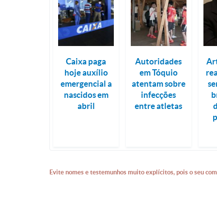
Caixa paga
Autoridades
Ar
hoje auxílio
em Tóquio
re
emergencial a
atentam sobre
se
nascidos em
infecções
b
abril
entre atletas
Evite nomes e testemunhos muito explícitos, pois o seu com