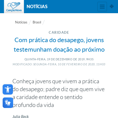
NOTÍCIAS
Notícias
Brasil
CARIDADE
Com prática do desapego, jovens
testemunham doação ao próximo
QUINTA-FEIRA, 19
DE
DEZEMBRO
DE
2019, 9H35
MODIFICADO: SEGUNDA-FEIRA, 10
DE
FEVEREIRO
DE
2020, 11H03
Conheça jovens que vivem a prática
Open toolbar
do desapego; padre diz que quem vive
a caridade entende o sentido
profundo da vida
Julia Beck