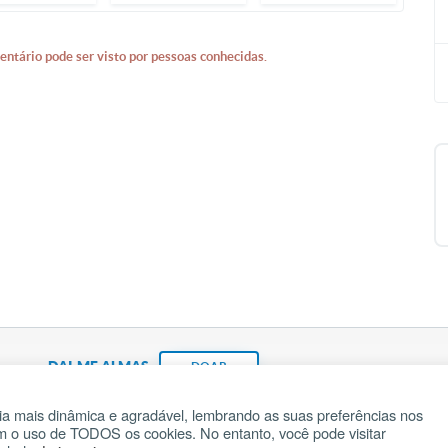
entário pode ser visto por pessoas conhecidas.
DAI-ME ALMAS
DOAR
a mais dinâmica e agradável, lembrando as suas preferências nos
om o uso de TODOS os cookies. No entanto, você pode visitar
Fundação João Paulo II
Pedido de Oração
Ma