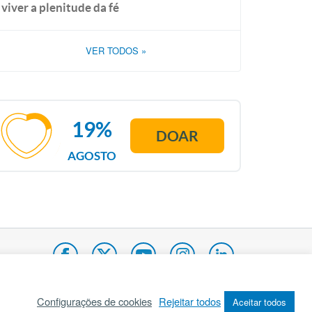
viver a plenitude da fé
VER TODOS
»
19%
DOAR
AGOSTO
Configurações de cookies
Rejeitar todos
Aceitar todos
pa do site
Internacional