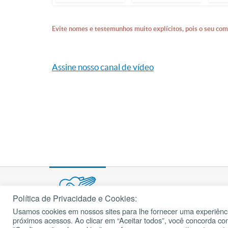
Evite nomes e testemunhos muito explícitos, pois o seu com
Assine nosso canal de vídeo
Política de Privacidade e Cookies:
Usamos cookies em nossos sites para lhe fornecer uma experiênci
© 2002 – 2026
próximos acessos. Ao clicar em “Aceitar todos”, você concorda c
cancaonova.com
Todos os direitos reservados.