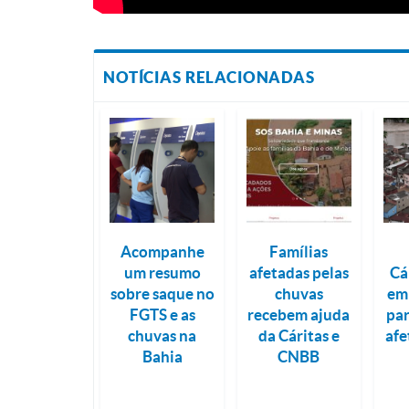
NOTÍCIAS RELACIONADAS
Acompanhe
Famílias
um resumo
afetadas pelas
Cá
sobre saque no
chuvas
em
FGTS e as
recebem ajuda
par
chuvas na
da Cáritas e
afe
Bahia
CNBB