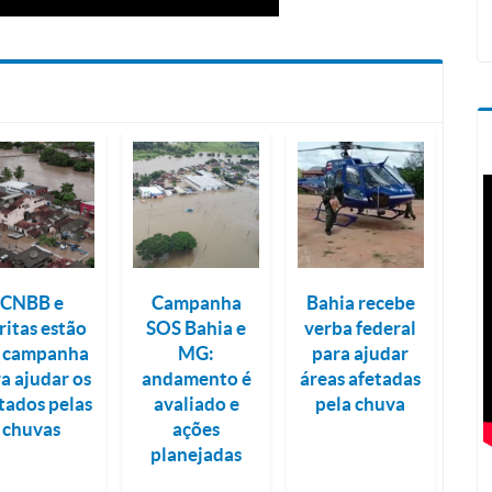
CNBB e
Campanha
Bahia recebe
ritas estão
SOS Bahia e
verba federal
 campanha
MG:
para ajudar
a ajudar os
andamento é
áreas afetadas
tados pelas
avaliado e
pela chuva
chuvas
ações
planejadas