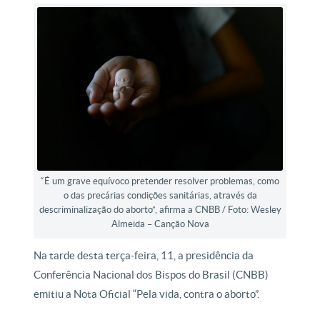
“É um grave equívoco pretender resolver problemas, como
o das precárias condições sanitárias, através da
descriminalização do aborto”, afirma a CNBB / Foto: Wesley
Almeida – Canção Nova
Na tarde desta terça-feira, 11, a presidência da
Conferência Nacional dos Bispos do Brasil (CNBB)
emitiu a Nota Oficial “Pela vida, contra o aborto”.