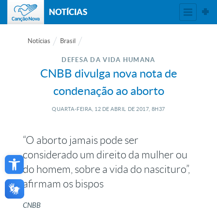
NOTÍCIAS
Notícias
Brasil
DEFESA DA VIDA HUMANA
CNBB divulga nova nota de
condenação ao aborto
QUARTA-FEIRA, 12
DE
ABRIL
DE
2017, 8H37
“O aborto jamais pode ser
Open toolbar
considerado um direito da mulher ou
do homem, sobre a vida do nascituro”,
afirmam os bispos
CNBB