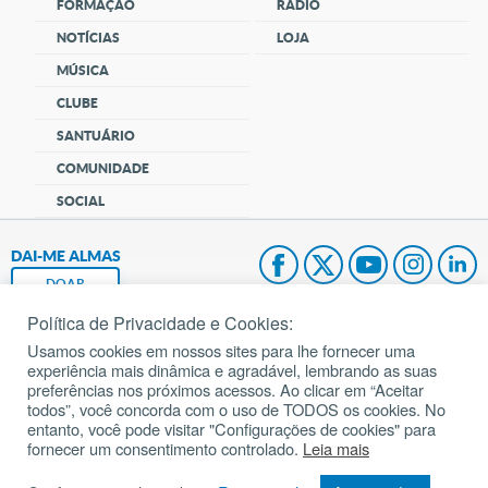
FORMAÇÃO
RÁDIO
NOTÍCIAS
LOJA
MÚSICA
CLUBE
SANTUÁRIO
COMUNIDADE
SOCIAL
DAI-ME ALMAS
DOAR
Política de Privacidade e Cookies:
Fundação João Paulo II
Usamos cookies em nossos sites para lhe fornecer uma
experiência mais dinâmica e agradável, lembrando as suas
Pedido de Oração
preferências nos próximos acessos. Ao clicar em “Aceitar
todos”, você concorda com o uso de TODOS os cookies. No
Mapa do site
entanto, você pode visitar "Configurações de cookies" para
fornecer um consentimento controlado.
Leia mais
Internacional