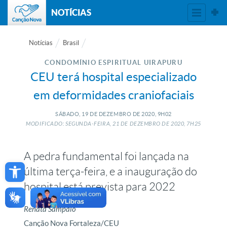
NOTÍCIAS
Notícias
Brasil
CONDOMÍNIO ESPIRITUAL UIRAPURU
CEU terá hospital especializado
em deformidades craniofaciais
SÁBADO, 19
DE
DEZEMBRO
DE
2020, 9H02
MODIFICADO: SEGUNDA-FEIRA, 21
DE
DEZEMBRO
DE
2020, 7H25
A pedra fundamental foi lançada na
Open toolbar
última terça-feira, e a inauguração do
hospital está prevista para 2022
Renata Sampaio
Canção Nova Fortaleza/CEU