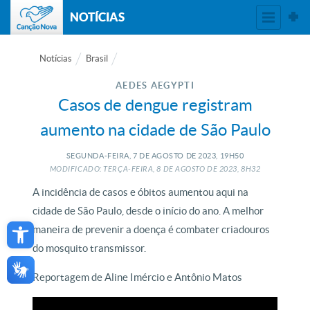
NOTÍCIAS
Notícias
Brasil
AEDES AEGYPTI
Casos de dengue registram
aumento na cidade de São Paulo
SEGUNDA-FEIRA, 7
DE
AGOSTO
DE
2023, 19H50
MODIFICADO: TERÇA-FEIRA, 8
DE
AGOSTO
DE
2023, 8H32
A incidência de casos e óbitos aumentou aqui na
cidade de São Paulo, desde o início do ano. A melhor
Open toolbar
maneira de prevenir a doença é combater criadouros
do mosquito transmissor.
Reportagem de Aline Imércio e Antônio Matos