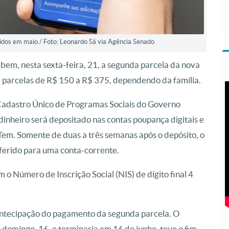
cidos em maio./ Foto: Leonardo Sá via Agência Senado
em, nesta sexta-feira, 21, a segunda parcela da nova
rá parcelas de R$ 150 a R$ 375, dependendo da família.
Cadastro Único de Programas Sociais do Governo
inheiro será depositado nas contas poupança digitais e
Tem. Somente de duas a três semanas após o depósito, o
ferido para uma conta-corrente.
 o Número de Inscrição Social (NIS) de dígito final 4
 antecipação do pagamento da segunda parcela. O
 domingo, 16, e terminaria em 16 de junho, teve o fim