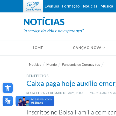
Eventos
Formação
Notícias
Música
NOTÍCIAS
"a serviço da vida e da esperança"
HOME
CANÇÃO NOVA
Notícias
Mundo
Pandemia de Coronavírus
BENEFÍCIOS
Open toolbar
Caixa paga hoje auxílio eme
SEXTA-FEIRA, 21
DE
MAIO
DE
2021, 9H46
MODIFICADO: SEXT
Inscritos no Bolsa Família com ca