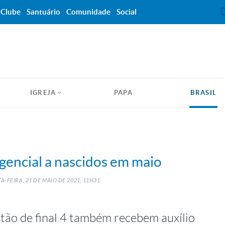
Clube
Santuário
Comunidade
Social
IGREJA
PAPA
BRASIL
rgencial a nascidos em maio
A-FEIRA, 21
DE
MAIO
DE
2021, 11H31
rtão de final 4 também recebem auxílio