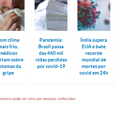
om clima
Pandemia:
Índia supera
mais frio,
Brasil passa
EUA e bate
médicos
das 440 mil
recorde
ertam sobre
vidas perdidas
mundial de
intomas da
por covid-19
mortes por
gripe
covid em 24h
entário pode ser visto por pessoas conhecidas.