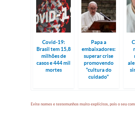
Covid-19:
Papa a
C
Brasil tem 15,8
embaixadores:
milhões de
superar crise
casos e 444 mil
promovendo
al
mortes
"cultura do
s
cuidado"
Evite nomes e testemunhos muito explícitos, pois o seu com