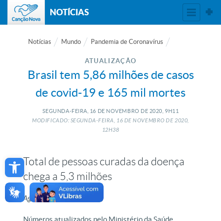
NOTÍCIAS
Notícias
Mundo
Pandemia de Coronavírus
ATUALIZAÇÃO
Brasil tem 5,86 milhões de casos
de covid-19 e 165 mil mortes
SEGUNDA-FEIRA, 16
DE
NOVEMBRO
DE
2020, 9H11
MODIFICADO: SEGUNDA-FEIRA, 16
DE
NOVEMBRO
DE
2020,
12H38
Open toolbar
Total de pessoas curadas da doença
chega a 5,3 milhões
Agência Brasil
Números atualizados pelo Ministério da Saúde