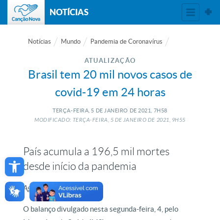
NOTÍCIAS
Notícias
Mundo
Pandemia de Coronavírus
ATUALIZAÇÃO
Brasil tem 20 mil novos casos de
covid-19 em 24 horas
TERÇA-FEIRA, 5
DE
JANEIRO
DE
2021, 7H58
MODIFICADO: TERÇA-FEIRA, 5
DE
JANEIRO
DE
2021, 9H55
País acumula a 196,5 mil mortes
Open toolbar
desde início da pandemia
Agência Brasil
O balanço divulgado nesta segunda-feira, 4, pelo