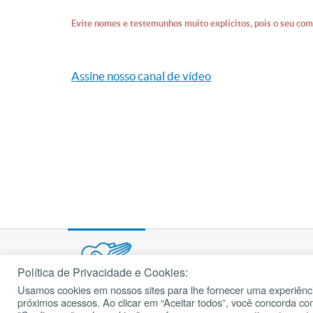
Evite nomes e testemunhos muito explícitos, pois o seu com
Assine nosso canal de vídeo
Política de Privacidade e Cookies:
Usamos cookies em nossos sites para lhe fornecer uma experiênci
© 2002 – 2026
próximos acessos. Ao clicar em “Aceitar todos”, você concorda c
cancaonova.com
Todos os direitos reservados.