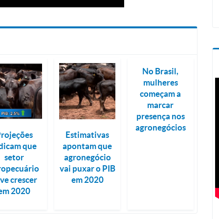
No Brasil,
mulheres
começam a
marcar
presença nos
agronegócios
rojeções
Estimativas
dicam que
apontam que
setor
agronegócio
ropecuário
vai puxar o PIB
ve crescer
em 2020
em 2020