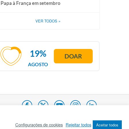
Papa à França em setembro
VER TODOS
»
19%
DOAR
AGOSTO
Configurações de cookies
Rejeitar todos
Aceitar todos
pa do site
Internacional