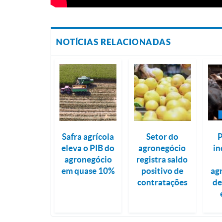
NOTÍCIAS RELACIONADAS
Safra agrícola
Setor do
P
eleva o PIB do
agronegócio
in
agronegócio
registra saldo
em quase 10%
positivo de
ag
contratações
de