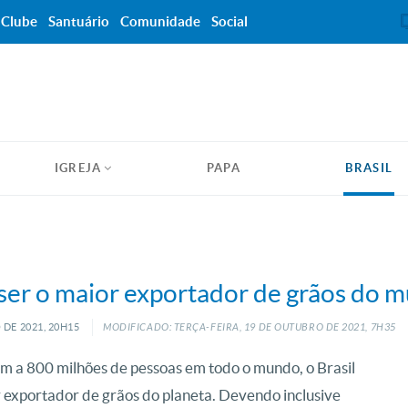
Clube
Santuário
Comunidade
Social
IGREJA
PAPA
BRASIL
e ser o maior exportador de grãos do 
O
DE
2021, 20H15
MODIFICADO: TERÇA-FEIRA, 19
DE
OUTUBRO
DE
2021, 7H35
m a 800 milhões de pessoas em todo o mundo, o Brasil
r exportador de grãos do planeta. Devendo inclusive