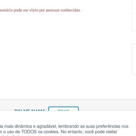
entário pode ser visto por pessoas conhecidas.
DAI-ME ALMAS
DOAR
a mais dinâmica e agradável, lembrando as suas preferências nos
om o uso de TODOS os cookies. No entanto, você pode visitar
Fundação João Paulo II
Pedido de Oração
Ma