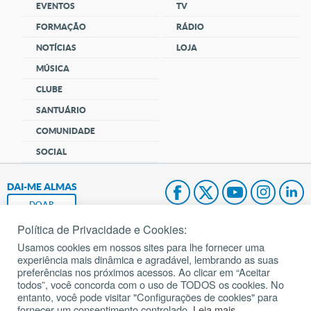
EVENTOS
TV
FORMAÇÃO
RÁDIO
NOTÍCIAS
LOJA
MÚSICA
CLUBE
SANTUÁRIO
COMUNIDADE
SOCIAL
DAI-ME ALMAS
DOAR
Política de Privacidade e Cookies:
Fundação João Paulo II
Usamos cookies em nossos sites para lhe fornecer uma
experiência mais dinâmica e agradável, lembrando as suas
Pedido de Oração
preferências nos próximos acessos. Ao clicar em “Aceitar
todos”, você concorda com o uso de TODOS os cookies. No
Mapa do site
entanto, você pode visitar "Configurações de cookies" para
fornecer um consentimento controlado.
Leia mais