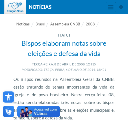
NOTÍCIAS
Notícias
Brasil
Assembleia CNBB
2008
ITAICI
Bispos elaboram notas sobre
eleições e defesa da vida
TERÇA-FEIRA, 8
DE
ABRIL
DE
2008, 12H15
MODIFICADO: TERÇA-FEIRA, 6
DE
MAIO
DE
2014, 16H21
Os Bispos reunidos na Assembléia Geral da CNBB,
estão tratando de temas importantes da vida da
Open toolbar
Igreja e do povo brasileiro. Nesta terça-feira, 08,
estão sendo elaboradas três notas: sobre os bispos
ameaçados de morte, sobre as eleições municipais e,
também, sobre a defesa da vida.