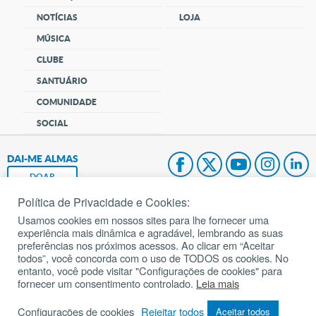
NOTÍCIAS
LOJA
MÚSICA
CLUBE
SANTUÁRIO
COMUNIDADE
SOCIAL
DAI-ME ALMAS
DOAR
Política de Privacidade e Cookies:
Fundação João Paulo II
Usamos cookies em nossos sites para lhe fornecer uma
experiência mais dinâmica e agradável, lembrando as suas
Pedido de Oração
preferências nos próximos acessos. Ao clicar em “Aceitar
todos”, você concorda com o uso de TODOS os cookies. No
Mapa do site
entanto, você pode visitar "Configurações de cookies" para
fornecer um consentimento controlado.
Leia mais
Internacional
Configurações de cookies
Rejeitar todos
Aceitar todos