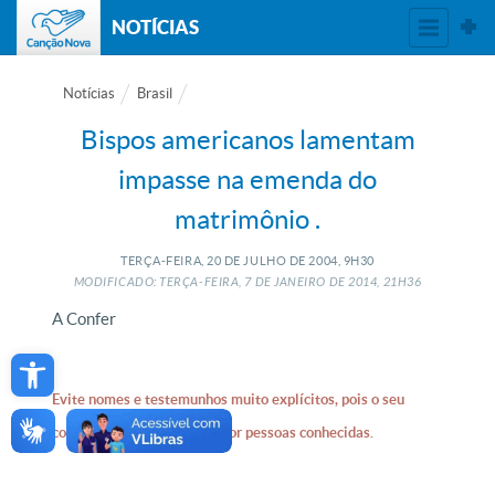
NOTÍCIAS
Notícias
Brasil
Bispos americanos lamentam
impasse na emenda do
matrimônio .
TERÇA-FEIRA, 20
DE
JULHO
DE
2004, 9H30
MODIFICADO: TERÇA-FEIRA, 7
DE
JANEIRO
DE
2014, 21H36
A Confer
Open toolbar
Evite nomes e testemunhos muito explícitos, pois o seu
comentário pode ser visto por pessoas conhecidas.