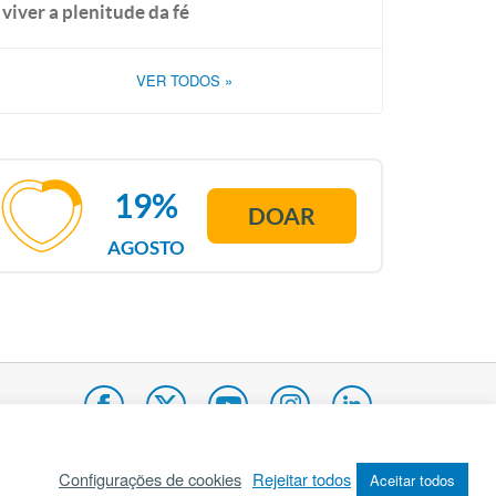
viver a plenitude da fé
VER TODOS
»
19%
DOAR
AGOSTO
Configurações de cookies
Rejeitar todos
Aceitar todos
pa do site
Internacional