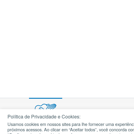
Política de Privacidade e Cookies:
Usamos cookies em nossos sites para lhe fornecer uma experiênci
© 2002 – 2026
próximos acessos. Ao clicar em “Aceitar todos”, você concorda c
cancaonova.com
Todos os direitos reservados.