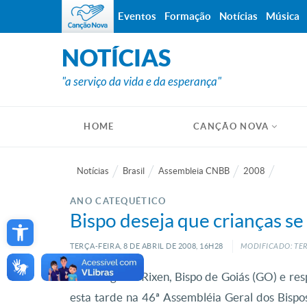
Eventos
Formação
Notícias
Música
NOTÍCIAS
"a serviço da vida e da esperança"
HOME
CANÇÃO NOVA
Notícias
Brasil
Assembleia CNBB
2008
ANO CATEQUÉTICO
Open toolbar
Bispo deseja que crianças s
TERÇA-FEIRA, 8
DE
ABRIL
DE
2008, 16H28
MODIFICADO: TER
Dom Eugênio Rixen, Bispo de Goiás (GO) e re
esta tarde na 46ª Assembléia Geral dos Bispo