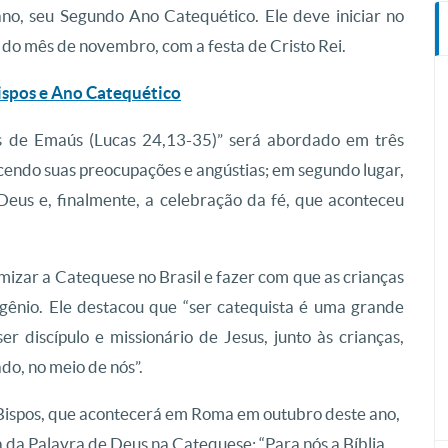
 ano, seu Segundo Ano Catequético. Ele deve iniciar no
do mês de novembro, com a festa de Cristo Rei.
Bispos e Ano Catequético
os de Emaús (Lucas 24,13-35)” será abordado em três
cendo suas preocupações e angústias; em segundo lugar,
eus e, finalmente, a celebração da fé, que aconteceu
izar a Catequese no Brasil e fazer com que as crianças
gênio. Ele destacou que “ser catequista é uma grande
r discípulo e missionário de Jesus, junto às crianças,
do, no meio de nós”.
 Bispos, que acontecerá em Roma em outubro deste ano,
da Palavra de Deus na Catequese: “Para nós a Bíblia