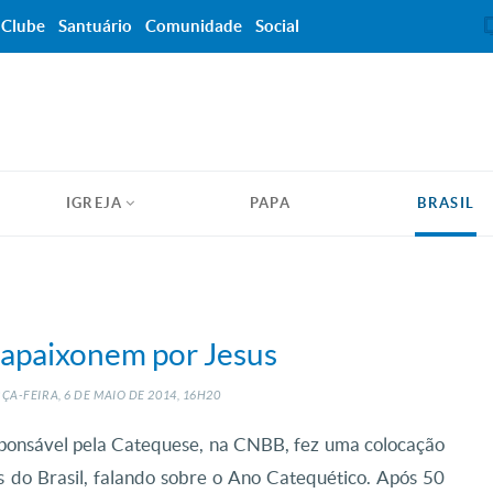
Clube
Santuário
Comunidade
Social
IGREJA
PAPA
BRASIL
e apaixonem por Jesus
ÇA-FEIRA, 6
DE
MAIO
DE
2014, 16H20
sponsável pela Catequese, na CNBB, fez uma colocação
s do Brasil, falando sobre o Ano Catequético. Após 50