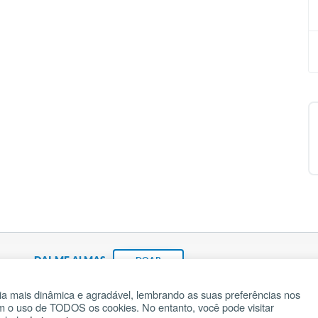
DAI-ME ALMAS
DOAR
a mais dinâmica e agradável, lembrando as suas preferências nos
om o uso de TODOS os cookies. No entanto, você pode visitar
Fundação João Paulo II
Pedido de Oração
Ma