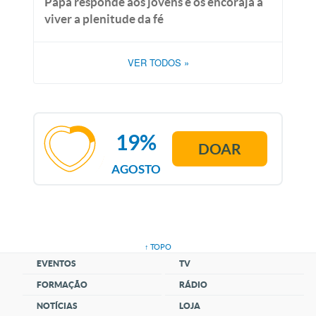
Papa responde aos jovens e os encoraja a
viver a plenitude da fé
VER TODOS
»
19%
DOAR
AGOSTO
↑ TOPO
EVENTOS
TV
FORMAÇÃO
RÁDIO
NOTÍCIAS
LOJA