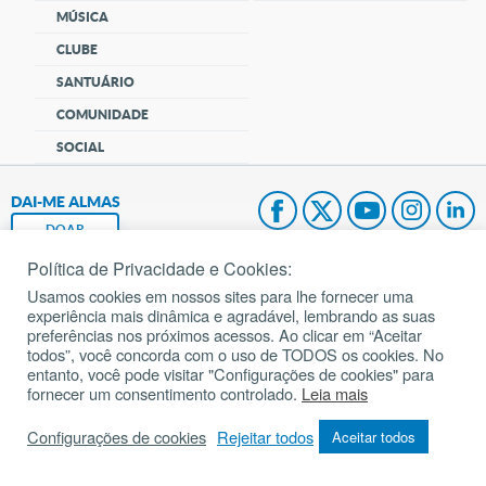
MÚSICA
CLUBE
SANTUÁRIO
COMUNIDADE
SOCIAL
DAI-ME ALMAS
DOAR
Política de Privacidade e Cookies:
Fundação João Paulo II
Usamos cookies em nossos sites para lhe fornecer uma
experiência mais dinâmica e agradável, lembrando as suas
Pedido de Oração
preferências nos próximos acessos. Ao clicar em “Aceitar
todos”, você concorda com o uso de TODOS os cookies. No
Mapa do site
entanto, você pode visitar "Configurações de cookies" para
fornecer um consentimento controlado.
Leia mais
Internacional
Configurações de cookies
Rejeitar todos
Aceitar todos
© 2002 – 2026
Todos os direitos reservados.
cancaonova.com