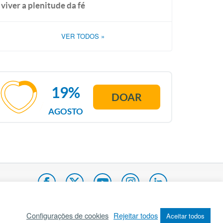
viver a plenitude da fé
VER TODOS
»
19%
DOAR
AGOSTO
Configurações de cookies
Rejeitar todos
Aceitar todos
pa do site
Internacional