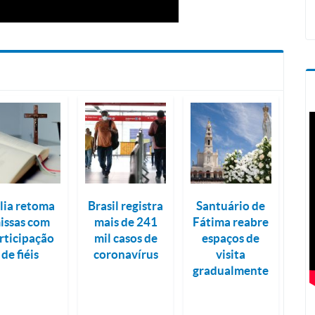
ália retoma
Brasil registra
Santuário de
issas com
mais de 241
Fátima reabre
rticipação
mil casos de
espaços de
de fiéis
coronavírus
visita
gradualmente