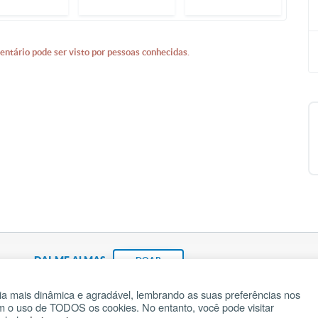
entário pode ser visto por pessoas conhecidas.
DAI-ME ALMAS
DOAR
a mais dinâmica e agradável, lembrando as suas preferências nos
om o uso de TODOS os cookies. No entanto, você pode visitar
Fundação João Paulo II
Pedido de Oração
Ma