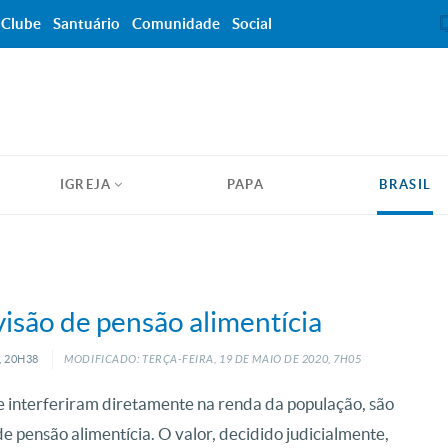
Clube
Santuário
Comunidade
Social
IGREJA
PAPA
BRASIL
isão de pensão alimentícia
, 20H38
MODIFICADO: TERÇA-FEIRA, 19
DE
MAIO
DE
2020, 7H05
 interferiram diretamente na renda da população, são
de pensão alimentícia. O valor, decidido judicialmente,