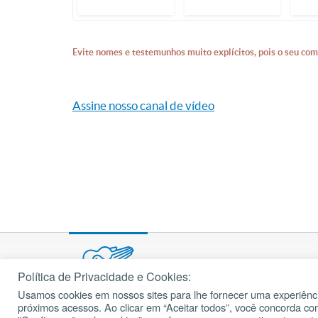
Evite nomes e testemunhos muito explícitos, pois o seu com
Assine nosso canal de vídeo
Política de Privacidade e Cookies:
Usamos cookies em nossos sites para lhe fornecer uma experiênci
© 2002 – 2026
próximos acessos. Ao clicar em “Aceitar todos”, você concorda c
cancaonova.com
Todos os direitos reservados.