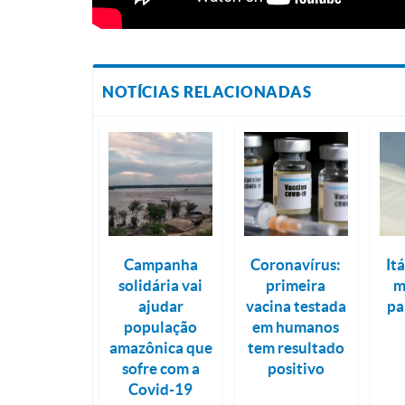
NOTÍCIAS RELACIONADAS
Campanha
Coronavírus:
It
solidária vai
primeira
m
ajudar
vacina testada
pa
população
em humanos
amazônica que
tem resultado
sofre com a
positivo
Covid-19