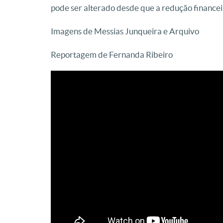
pode ser alterado desde que a redução financei
Imagens de Messias Junqueira e Arquivo
Reportagem de Fernanda Ribeiro