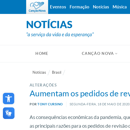
Eventos
Formação
Notícias
Música
NOTÍCIAS
"a serviço da vida e da esperança"
HOME
CANÇÃO NOVA
Notícias
Brasil
ALTERAÇÕES
Open toolbar
Aumentam os pedidos de rev
POR
TONY CURSINO
SEGUNDA-FEIRA, 18
DE
MAIO
DE
2020
As consequências econômicas da pandemia, que
as principais razões para os pedidos de revisão 