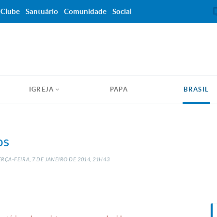
Clube
Santuário
Comunidade
Social
IGREJA
PAPA
BRASIL
os
RÇA-FEIRA, 7
DE
JANEIRO
DE
2014, 21H43