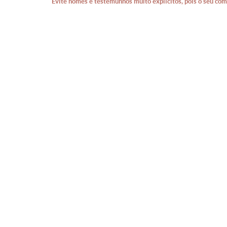
Evite nomes e testemunhos muito explícitos, pois o seu com