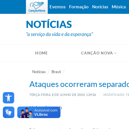
Eventos
Formação
Notícias
Música
NOTÍCIAS
"a serviço da vida e da esperança"
HOME
CANÇÃO NOVA
Notícias
Brasil
Ataques ocorreram separad
Open toolbar
TERÇA-FEIRA, 8
DE
JUNHO
DE
2004, 12H36
MODIFICADO: TE
Hoje pela manh