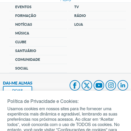
EVENTOS
TV
FORMAÇÃO
RÁDIO
NOTÍCIAS
LOJA
MÚSICA
CLUBE
SANTUÁRIO
COMUNIDADE
SOCIAL
DAI-ME ALMAS
DOAR
Política de Privacidade e Cookies:
Fundação João Paulo II
Usamos cookies em nossos sites para lhe fornecer uma
experiência mais dinâmica e agradável, lembrando as suas
Pedido de Oração
preferências nos próximos acessos. Ao clicar em “Aceitar
todos”, você concorda com o uso de TODOS os cookies. No
Mapa do site
entanto, você pode visitar "Configurações de cookies" para