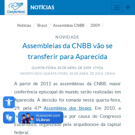
NOTÍCIAS
Notícias
Brasil
Assembleia CNBB
2009
NOVIDADE
Assembleias da CNBB vão se
transferir para Aparecida
QUINTA-FEIRA, 30
DE
ABRIL
DE
2009, 17H26
MODIFICADO: QUARTA-FEIRA, 30
DE
ABRIL
DE
2014, 13H56
A partir de 2011 as assembleias da CNBB, maior
conferência episcopal do mundo, serão realizadas em
Open toolbar
Aparecida. A decisão foi tomada nesta quarta-feira,
29, pela 47ª
Assembleia dos bispos
. Em 2010, a
reunião será em Brasília por causa do Congresso
Eucarístico, organizado pela arquidiocese da capital
federal.