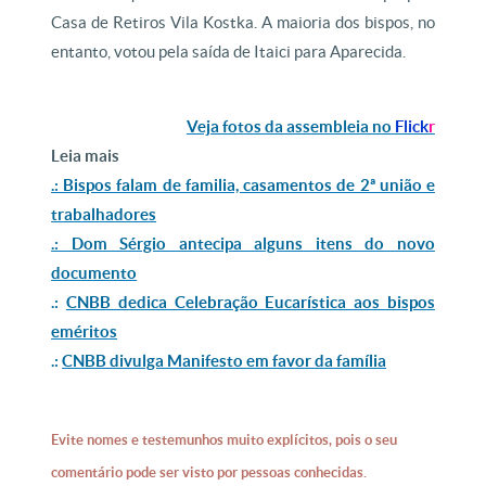
Casa de Retiros Vila Kostka. A maioria dos bispos, no
entanto, votou pela saída de Itaici para Aparecida.
Veja fotos da assembleia no
Flick
r
Leia mais
.: Bispos falam de familia, casamentos de 2ª união e
trabalhadores
.: Dom Sérgio antecipa alguns itens do novo
documento
.:
CNBB dedica Celebração Eucarística aos bispos
eméritos
.:
CNBB divulga Manifesto em favor da família
Evite nomes e testemunhos muito explícitos, pois o seu
comentário pode ser visto por pessoas conhecidas.