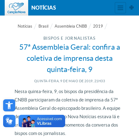
NOTÍCIAS
Notícias
Brasil
Assembleia CNBB
2019
BISPOS E JORNALISTAS
57ª Assembleia Geral: confira a
coletiva de imprensa desta
quinta-feira, 9
QUINTA-FEIRA, 9
DE
MAIO
DE
2019, 21H33
Nesta quinta-feira, 9, os bispos da presidência da
Open toolbar
CNBB participaram da coletiva de imprensa da 57ª
Assembleia Geral do episcopado brasileiro. A equipe
de reportagem do Canção Nova Notícias estava lá e
traz a você os melhores momentos da conversa dos
bispos com os jornalistas.