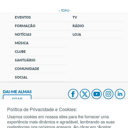
↑ TOPO
EVENTOS
TV
FORMAÇÃO
RÁDIO
NOTÍCIAS
LOJA
MÚSICA
CLUBE
SANTUÁRIO
COMUNIDADE
SOCIAL
DAI-ME ALMAS
DOAR
Política de Privacidade e Cookies:
Fundação João Paulo II
Usamos cookies em nossos sites para lhe fornecer uma
experiência mais dinâmica e agradável, lembrando as suas
Pedido de Oração
preferências nos próximos acessos. Ao clicar em “Aceitar