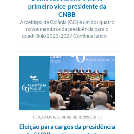
primeiro vice-presidente da
CNBB
Arcebispo de Goiânia (GO) é um dos quatro
novos membros da presidência para o
quadriênio 2023-2027 Continue lendo →
TERÇA-FEIRA, 25
DE
ABRIL
DE
2023, 8H59
Eleição para cargos da presidência