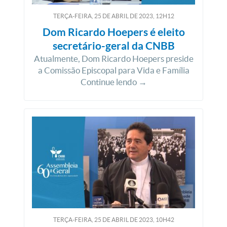
TERÇA-FEIRA, 25
DE
ABRIL
DE
2023, 12H12
Dom Ricardo Hoepers é eleito
secretário-geral da CNBB
Atualmente, Dom Ricardo Hoepers preside
a Comissão Episcopal para Vida e Família
Continue lendo →
TERÇA-FEIRA, 25
DE
ABRIL
DE
2023, 10H42