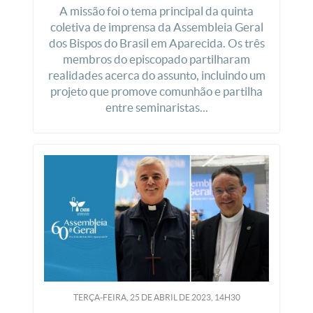
A missão foi o tema principal da quinta
coletiva de imprensa da Assembleia Geral
dos Bispos do Brasil em Aparecida. Os três
membros do episcopado partilharam
realidades acerca do assunto, incluindo um
projeto que promove comunhão e partilha
entre seminaristas...
TERÇA-FEIRA, 25
DE
ABRIL
DE
2023, 14H30