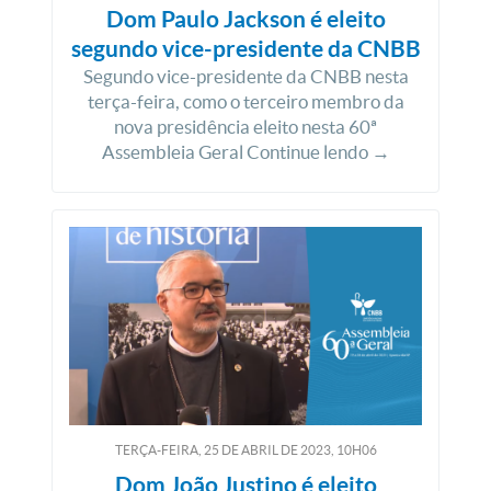
Dom Paulo Jackson é eleito
segundo vice-presidente da CNBB
Segundo vice-presidente da CNBB nesta
terça-feira, como o terceiro membro da
nova presidência eleito nesta 60ª
Assembleia Geral Continue lendo →
TERÇA-FEIRA, 25
DE
ABRIL
DE
2023, 10H06
Dom João Justino é eleito