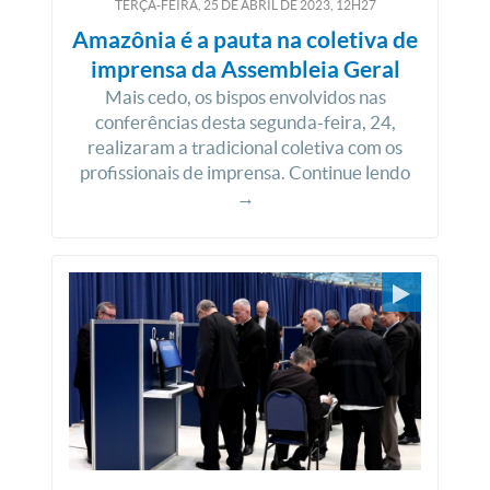
TERÇA-FEIRA, 25
DE
ABRIL
DE
2023, 12H27
Amazônia é a pauta na coletiva de
imprensa da Assembleia Geral
Mais cedo, os bispos envolvidos nas
conferências desta segunda-feira, 24,
realizaram a tradicional coletiva com os
profissionais de imprensa. Continue lendo
→