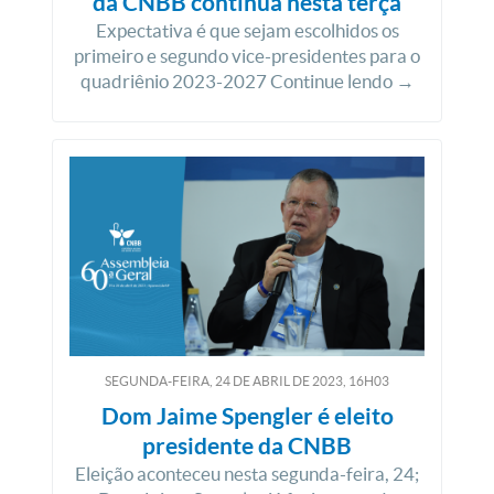
da CNBB continua nesta terça
Expectativa é que sejam escolhidos os
primeiro e segundo vice-presidentes para o
quadriênio 2023-2027 Continue lendo →
SEGUNDA-FEIRA, 24
DE
ABRIL
DE
2023, 16H03
Dom Jaime Spengler é eleito
presidente da CNBB
Eleição aconteceu nesta segunda-feira, 24;