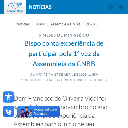
NOTÍCIAS
Notícias
Brasil
Assembleia CNBB
2023
5 MESES DE MINISTÉRIO
Bispo conta experiência de
participar pela 1ª vez da
Assembleia da CNBB
QUINTA-FEIRA, 27
DE
ABRIL
DE
2023, 11H59
MODIFICADO: SEXTA-FEIRA, 28
DE
ABRIL
DE
2023, 10H51
Open toolbar
Dom Francisco de Oliveira Vidal foi
sagrado bispo em novembro do ano
passado e leva a experiência da
Assembleia para o início de seu