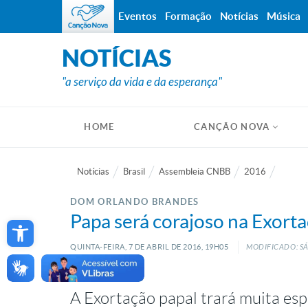
Eventos
Formação
Notícias
Música
NOTÍCIAS
"a serviço da vida e da esperança"
HOME
CANÇÃO NOVA
Notícias
Brasil
Assembleia CNBB
2016
DOM ORLANDO BRANDES
Open toolbar
Papa será corajoso na Exortaç
QUINTA-FEIRA, 7
DE
ABRIL
DE
2016, 19H05
MODIFICADO: SÁ
A Exortação papal trará muita esp