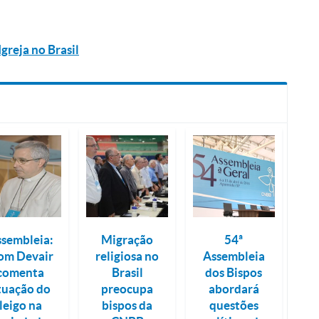
greja no Brasil
sembleia:
Migração
54ª
om Devair
religiosa no
Assembleia
comenta
Brasil
dos Bispos
tuação do
preocupa
abordará
leigo na
bispos da
questões