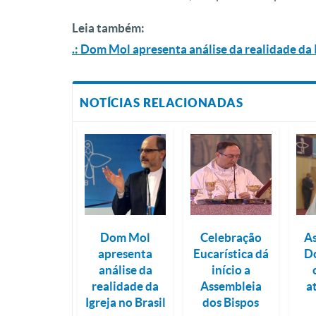
Leia também:
.: Dom Mol apresenta análise da realidade da I
NOTÍCIAS RELACIONADAS
Dom Mol
Celebração
As
apresenta
Eucarística dá
D
análise da
início a
realidade da
Assembleia
a
Igreja no Brasil
dos Bispos